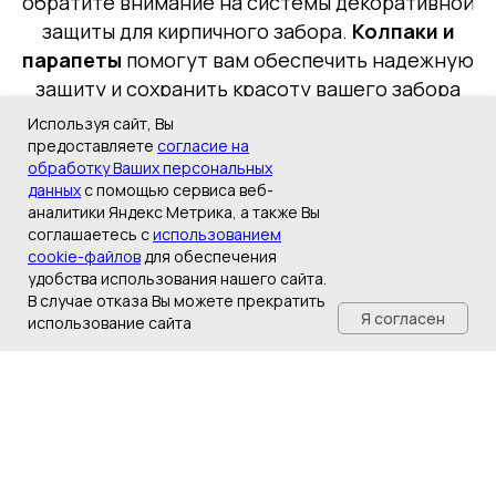
обратите внимание на системы декоративной
защиты для кирпичного забора.
Колпаки и
парапеты
помогут вам обеспечить надежную
защиту и сохранить красоту вашего забора
на долгие годы наперед. Не откладывайте на
Используя сайт, Вы
потом, обеспечьте своему забору надежную
предоставляете
согласие на
обработку Ваших персональных
защиту уже сегодня!
данных
с помощью сервиса веб-
аналитики Яндекс Метрика, а также Вы
соглашаетесь с
использованием
Есть вопросы? Мы Вам ответим
cookie-файлов
для обеспечения
удобства использования нашего сайта.
ПОЗВОНИТЕ МНЕ
В случае отказа Вы можете прекратить
Я согласен
использование сайта
ГЛАВНАЯ
КАТАЛОГ
ДОСТАВКА
КОНТАКТЫ