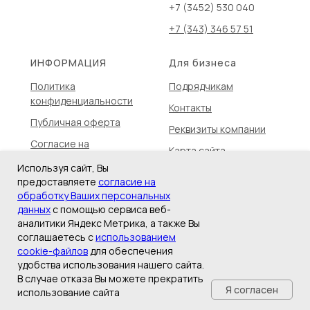
+7 (3452) 530 040
+7 (343) 346 57 51
ИНФОРМАЦИЯ
Для бизнеса
Политика
Подрядчикам
конфиденциальности
Контакты
Публичная оферта
Реквизиты компании
Согласие на
Карта сайта
обработку
Используя сайт, Вы
АРХИТЕКТОРАМ
персональных данных
предоставляете
согласие на
Сведения о сookies-
обработку Ваших персональных
файлах
данных
с помощью сервиса веб-
аналитики Яндекс Метрика, а также Вы
FAQ
соглашаетесь с
использованием
cookie-файлов
для обеспечения
Сертификаты
удобства использования нашего сайта.
Колпаки ELBRUS
В случае отказа Вы можете прекратить
Я согласен
использование сайта
Колпаки MONBLAN
ГЛАВНАЯ
КАТАЛОГ
ДОСТАВКА
КОНТАКТЫ