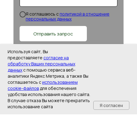
Я соглашаюсь c
политикой в отношение
персональных данных
Отправить запрос
Используя сайт, Вы
Контакты
предоставляете
согласие на
+7 (343) 346 57 51⦁ Екатеринбург
обработку Ваших персональных
+7 (3452) 530 040⦁ Тюмень
данных
с помощью сервиса веб-
аналитики Яндекс Метрика, а также Вы
соглашаетесь с
использованием
info@indeck.ru
cookie-файлов
для обеспечения
удобства использования нашего сайта.
В случае отказа Вы можете прекратить
Екатеринбург, Шварца, 17
Я согласен
использование сайта
ГЛАВНАЯ
КАТАЛОГ
ДОСТАВКА
КОНТАКТЫ
Тюмень, пос. Московский, ул.
Бурлаки, 21в
Медиа