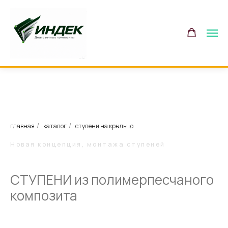
главная
каталог
ступени на крыльцо
/
/
Новая концепция, монтажа ступеней
СТУПЕНИ из полимерпесчаного
композита
Современное решение