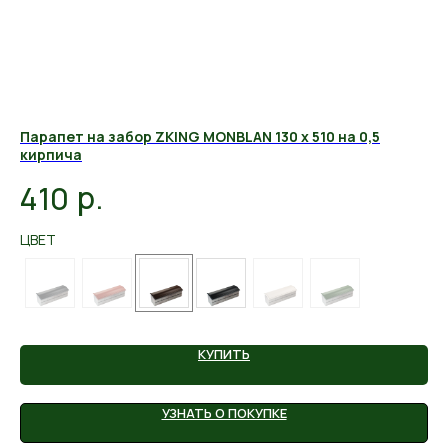
ич
Парапет на забор ZKING MONBLAN 130 х 510 на 0,5
Па
кирпича
6
р.
410
ЦВ
ЦВЕТ
КУПИТЬ
УЗНАТЬ О ПОКУПКЕ