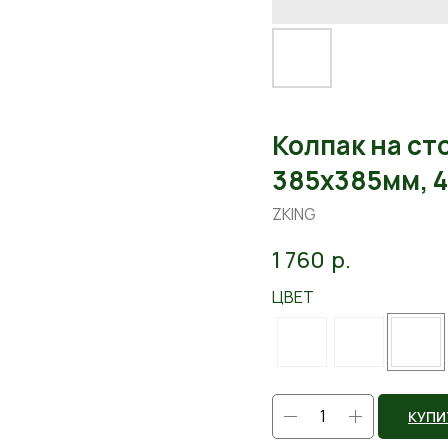
Колпак на ст
385х385мм, 
ZKING
1 760
р.
ЦВЕТ
КУПИ