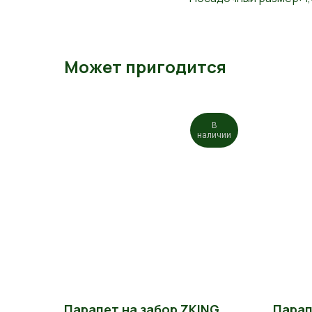
Может пригодится
В
наличии
Парапет на забор ZKING
Парап