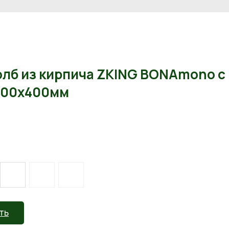
олб из кирпича ZKING BONAmono с
400х400мм
ТЬ