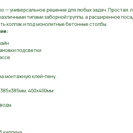
o — универсальное решение для любых задач. Простая, 
различными типами заборной группы, а расширенное пос
ть колпак и под монолитные бетонные столбы.
ие:
зайн
ановки подсветки
ассе
на монтажную клей-пену.
385х385мм, 400х400мм
 воды
5 кирпича