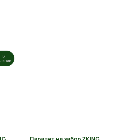
В
аличии
NG
Парапет на забор ZKING