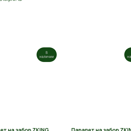
В
наличии
н
ет на забор ZKING
Парапет на забор ZKI