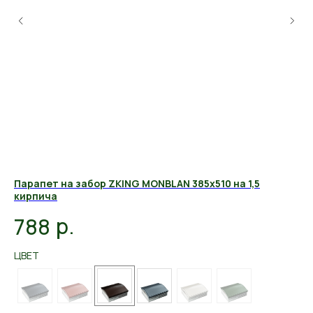
ич
Парапет на забор ZKING MONBLAN 385х510 на 1,5
Па
кирпича
6
р.
788
ЦВ
ЦВЕТ