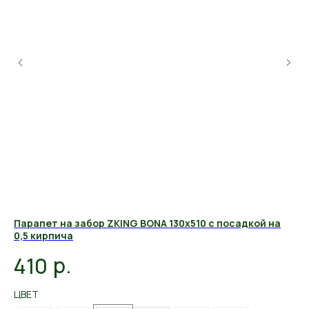
Парапет на забор ZKING BONA 130х510 с посадкой на
Па
0,5 кирпича
ки
р.
410
6
ЦВЕТ
ЦВ