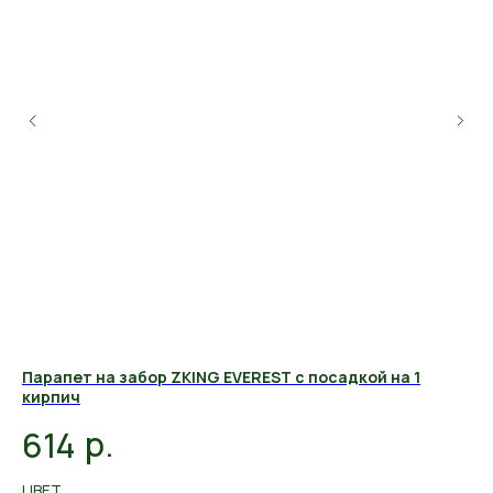
Парапет на забор ZKING EVEREST с посадкой на 1
Па
кирпич
ки
р.
614
4
ЦВЕТ
ЦВ