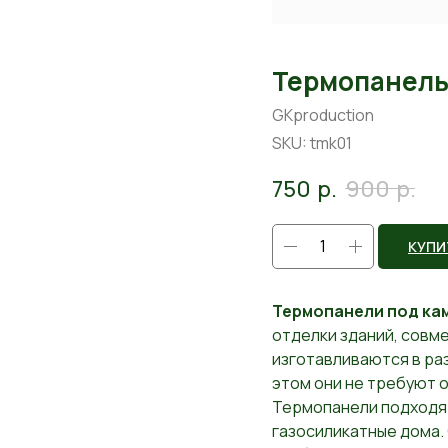
Термопанель
GKproduction
SKU:
tmk01
750
р.
900
р.
КУПИ
Термопанели под ка
отделки зданий, совм
изготавливаются в ра
этом они не требуют 
Термопанели подходят
газосиликатные дома. 