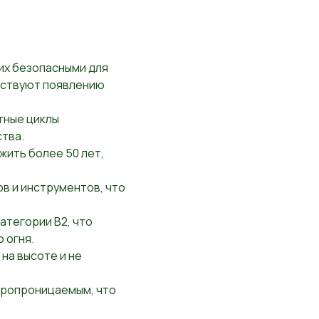
их безопасными для
обствуют появлению
тные циклы
ства.
жить более 50 лет,
в и инструментов, что
атегории B2, что
 огня.
на высоте и не
аропроницаемым, что