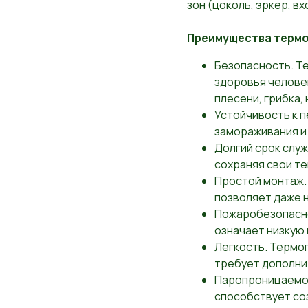
зон (цоколь, эркер, вх
Преимущества термо
Безопасность. Т
здоровья челове
плесени, грибка,
Устойчивость к 
замораживания и 
Долгий срок служ
сохраняя свои т
Простой монтаж.
позволяет даже н
Пожаробезопасно
означает низкую
Легкость. Термоп
требует дополни
Паропроницаемос
способствует со