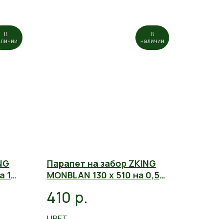
В
В
аличии
наличии
NG
Парапет на забор ZKING
а 1
MONBLAN 130 х 510 на 0,5
кирпича
р.
410
ЦВЕТ