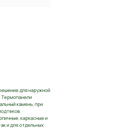
решение для наружной
. Термопанели
альный камень, при
подтеков.
рпичные, каркасные и
так и для отдельных