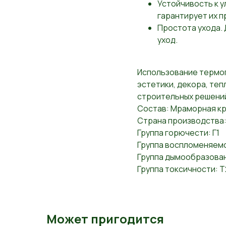
Устойчивость к у
гарантирует их п
Простота ухода. 
уход.
Использование термоп
эстетики, декора, теп
строительных решени
Состав: Мраморная кр
Страна производства:
Группа горючести: Г1
Группа воспломеняемо
Группа дымообразован
Группа токсичности: Т
Может пригодится