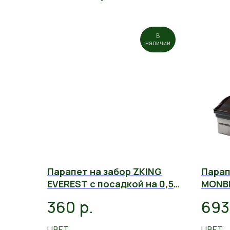
В
наличии
Парапет на забор ZKING
Парап
EVEREST с посадкой на 0,5
MONBL
кирпича
кирпи
р.
360
693
ЦВЕТ
ЦВЕТ