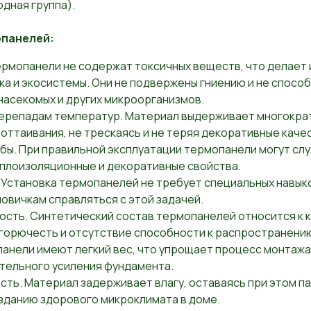
одная группа).
панелей:
ермопанели не содержат токсичных веществ, что делает 
ка и экосистемы. Они не подвержены гниению и не спос
 насекомых и других микроорганизмов.
перепадам температур. Материал выдерживает многокра
оттаивания, не трескаясь и не теряя декоративные каче
бы. При правильной эксплуатации термопанели могут слу
еплоизоляционные и декоративные свойства.
 Установка термопанелей не требует специальных навыко
овичкам справляться с этой задачей.
сть. Синтетический состав термопанелей относится к к
 горючесть и отсутствие способности к распространению
анели имеют легкий вес, что упрощает процесс монтажа 
тельного усиления фундамента.
ть. Материал задерживает влагу, оставаясь при этом п
зданию здорового микроклимата в доме.