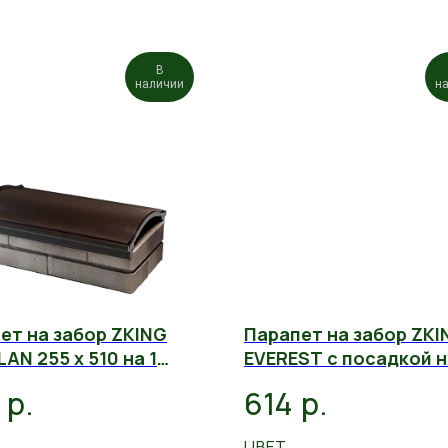
В
наличии
н
ет на забор ZKING
Парапет на забор ZKI
AN 255 x 510 на 1
EVEREST с посадкой н
ч
кирпич
р.
р.
614
ЦВЕТ